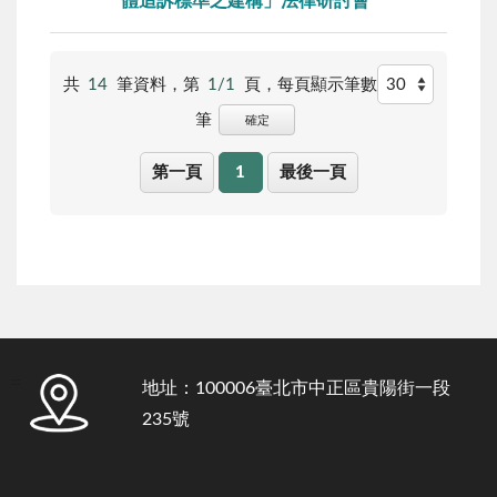
體追訴標準之建構」法律研討會
共
14
筆資料，第
1/1
頁，
每頁顯示筆數
筆
確定
第一頁
1
最後一頁
:::
地址：100006臺北市中正區貴陽街一段
235號