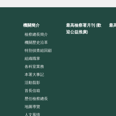
機關簡介
最高檢察署月刊 (歡
最
迎公益推廣)
檢察總長簡介
機關歷史沿革
特別偵查組回顧
組織職掌
各科室業務
本署大事記
活動翦影
首長信箱
歷任檢察總長
地圖導覽
人文風情