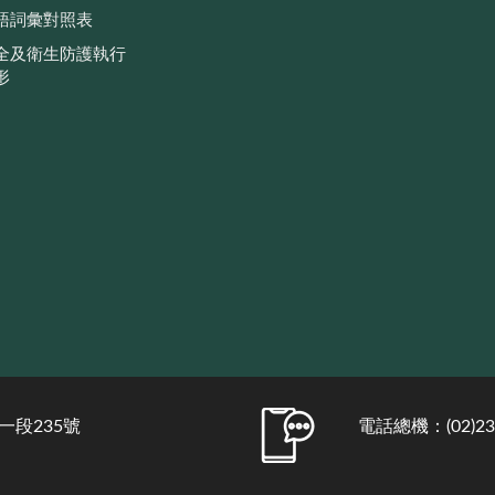
語詞彙對照表
全及衛生防護執行
形
一段235號
電話總機：(02)231