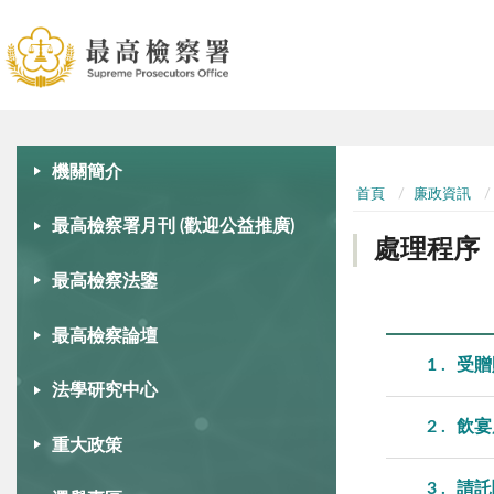
:::
:::
機關簡介
首頁
廉政資訊
最高檢察署月刊 (歡迎公益推廣)
處理程序
最高檢察法鑒
最高檢察論壇
1
受贈
法學研究中心
2
飲宴
重大政策
3
請託