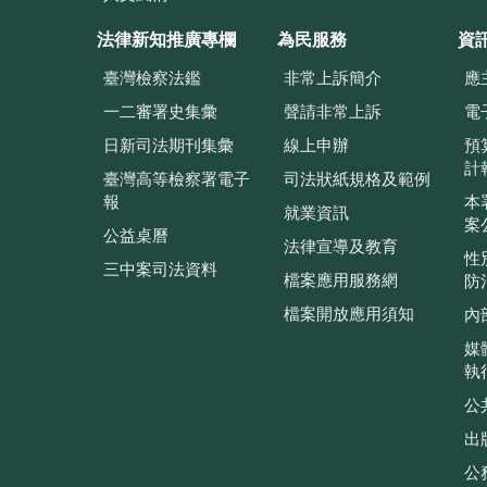
法律新知推廣專欄
為民服務
資
臺灣檢察法鑑
非常上訴簡介
應
一二審署史集彙
聲請非常上訴
電
日新司法期刊集彙
線上申辦
預
計
臺灣高等檢察署電子
司法狀紙規格及範例
報
本
就業資訊
案
公益桌曆
法律宣導及教育
性
三中案司法資料
檔案應用服務網
防
檔案開放應用須知
內
媒
執
公
出
公