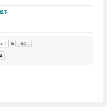
程序
筆
確定
頁