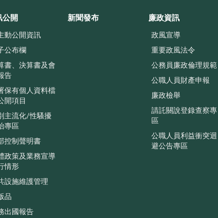
訊公開
新聞發布
廉政資訊
主動公開資訊
政風宣導
子公布欄
重要政風法令
算書、決算書及會
公務員廉政倫理規範
報告
公職人員財產申報
署保有個人資料檔
廉政檢舉
公開項目
請託關說登錄查察專
別主流化/性騷擾
區
治專區
公職人員利益衝突迴
部控制聲明書
避公告專區
體政策及業務宣導
行情形
共設施維護管理
版品
務出國報告