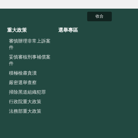
收合
重大政策
選舉專區
審慎辦理非常上訴案
件
妥慎審核刑事補償案
件
積極檢肅貪瀆
嚴密選舉查察
掃除黑道組織犯罪
行政院重大政策
法務部重大政策