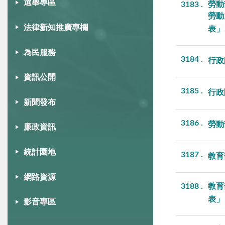
選舉專區
3183
勞動
勞動
法律新知推廣專欄
表」
為民服務
3184
行政
資訊公開
3185
行政
新聞發布
3186
勞動
廉政資訊
統計園地
3187
教育
網路資源
3188
教育
表」
影音專區