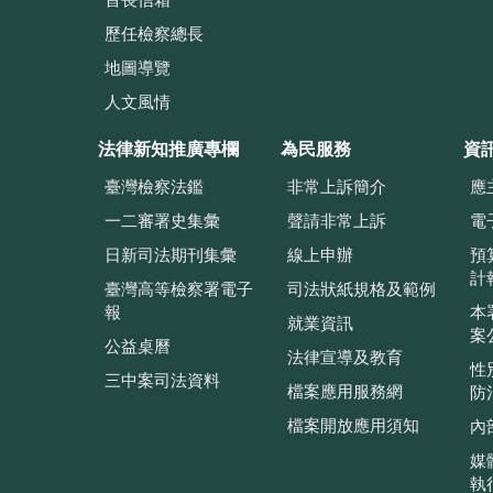
首長信箱
歷任檢察總長
地圖導覽
人文風情
法律新知推廣專欄
為民服務
資
臺灣檢察法鑑
非常上訴簡介
應
一二審署史集彙
聲請非常上訴
電
日新司法期刊集彙
線上申辦
預
計
臺灣高等檢察署電子
司法狀紙規格及範例
報
本
就業資訊
案
公益桌曆
法律宣導及教育
性
三中案司法資料
檔案應用服務網
防
檔案開放應用須知
內
媒
執