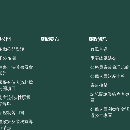
訊公開
新聞發布
廉政資訊
主動公開資訊
政風宣導
子公布欄
重要政風法令
算書、決算書及會
公務員廉政倫理規範
報告
公職人員財產申報
署保有個人資料檔
廉政檢舉
公開項目
請託關說登錄查察專
別主流化/性騷擾
區
治專區
公職人員利益衝突迴
部控制聲明書
避公告專區
體政策及業務宣導
行情形