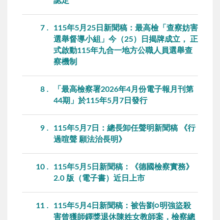
認定
7
115年5月25日新聞稿：最高檢「查察妨害
選舉督導小組」今（25）日揭牌成立， 正
式啟動115年九合一地方公職人員選舉查
察機制
8
「最高檢察署2026年4月份電子報月刊第
44期」於115年5月7日發行
9
115年5月7日：總長卸任聲明新聞稿 《行
過喧聲 願法治長明》
10
115年5月5日新聞稿：《德國檢察實務》
2.0 版（電子書）近日上市
11
115年5月4日新聞稿：被告劉○明強盜殺
害曾獲師鐸獎退休陳姓女教師案，檢察總