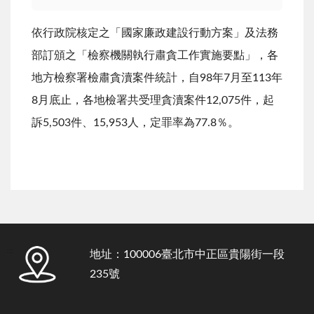
依行政院核定之「國家廉政建設行動方案」及法務
部訂頒之「檢察機關執行肅貪工作實施要點」，各
地方檢察署檢肅貪瀆案件統計，自
98
年
7
月至
113
年
8
月底止，各地檢署共受理貪瀆案件
12,075
件，起
訴
5,503
件、
15,953
人，定罪率為
77.8
％。
:::
地址：100006臺北市中正區貴陽街一段
235號