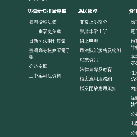
法律新知推廣專欄
為民服務
資
臺灣檢察法鑑
非常上訴簡介
應
一二審署史集彙
聲請非常上訴
電
日新司法期刊集彙
線上申辦
預
計
臺灣高等檢察署電子
司法狀紙規格及範例
報
本
就業資訊
案
公益桌曆
法律宣導及教育
性
三中案司法資料
檔案應用服務網
防
檔案開放應用須知
內
媒
執
公
出
公