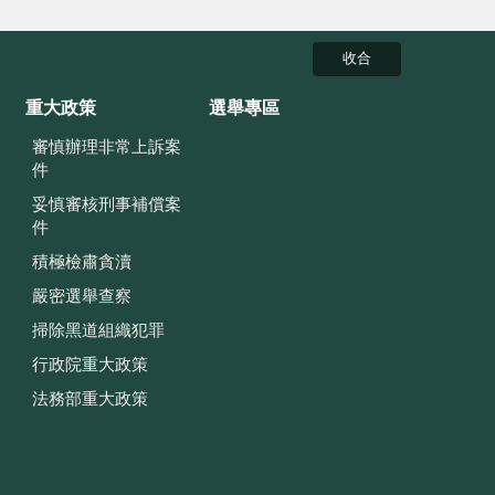
收合
重大政策
選舉專區
審慎辦理非常上訴案
件
妥慎審核刑事補償案
件
積極檢肅貪瀆
嚴密選舉查察
掃除黑道組織犯罪
行政院重大政策
法務部重大政策