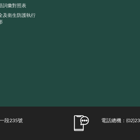
語詞彙對照表
全及衛生防護執行
形
一段235號
電話總機：(02)231