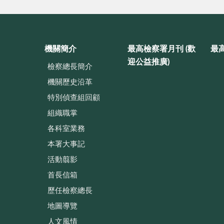
機關簡介
最高檢察署月刊 (歡
最
迎公益推廣)
檢察總長簡介
機關歷史沿革
特別偵查組回顧
組織職掌
各科室業務
本署大事記
活動翦影
首長信箱
歷任檢察總長
地圖導覽
人文風情