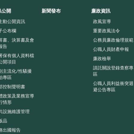
訊公開
新聞發布
廉政資訊
主動公開資訊
政風宣導
子公布欄
重要政風法令
算書、決算書及會
公務員廉政倫理規範
報告
公職人員財產申報
署保有個人資料檔
廉政檢舉
公開項目
請託關說登錄查察專
別主流化/性騷擾
區
治專區
公職人員利益衝突迴
部控制聲明書
避公告專區
體政策及業務宣導
行情形
共設施維護管理
版品
務出國報告