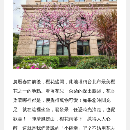
農曆春節前後，櫻花盛開，此地堪稱台北市最美櫻
花之一的地點。看著花兒ㄧ朵朵的探出腦袋，花香
染著哪裡都是，便覺得萬物可愛！如果您時間充
足，就在這裡坐坐，發發呆，任憑時光溜走，也覺
歡喜！ㄧ陣清風拂面，櫻花雨落下，惹得人人心
醉，這就是我們常說的「小確幸」吧？不妨用花去