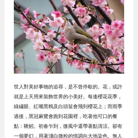
世人對美好事物的追尋，是不曾停歇的。花，或許
就是上天用來裝飾世界的小美好。每逢櫻花花季，
綠繡眼、紅嘴黑鵯及白頭翁會飛到櫻花上；而雨季
過後，黑冠麻鷺會跑到花園裡，吃著他可口的餐
點：鞦蚓。初春乍到，微風中還帶著點清涼。卻有
一個夢幻，用著淺白微粉的情調向大地染色。無人