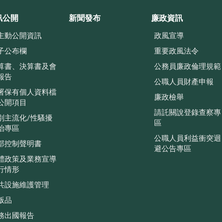
訊公開
新聞發布
廉政資訊
主動公開資訊
政風宣導
子公布欄
重要政風法令
算書、決算書及會
公務員廉政倫理規範
報告
公職人員財產申報
署保有個人資料檔
廉政檢舉
公開項目
請託關說登錄查察專
別主流化/性騷擾
區
治專區
公職人員利益衝突迴
部控制聲明書
避公告專區
體政策及業務宣導
行情形
共設施維護管理
版品
務出國報告