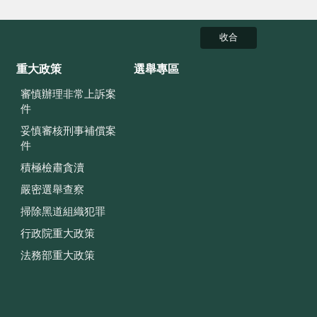
收合
重大政策
選舉專區
審慎辦理非常上訴案
件
妥慎審核刑事補償案
件
積極檢肅貪瀆
嚴密選舉查察
掃除黑道組織犯罪
行政院重大政策
法務部重大政策