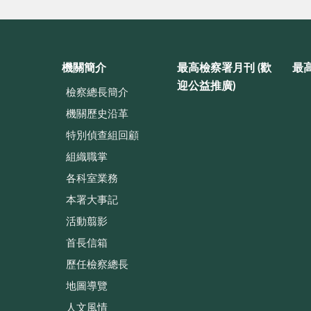
機關簡介
最高檢察署月刊 (歡
最
迎公益推廣)
檢察總長簡介
機關歷史沿革
特別偵查組回顧
組織職掌
各科室業務
本署大事記
活動翦影
首長信箱
歷任檢察總長
地圖導覽
人文風情