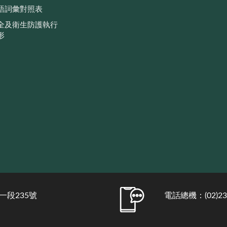
語詞彙對照表
全及衛生防護執行
形
一段235號
電話總機：(02)231