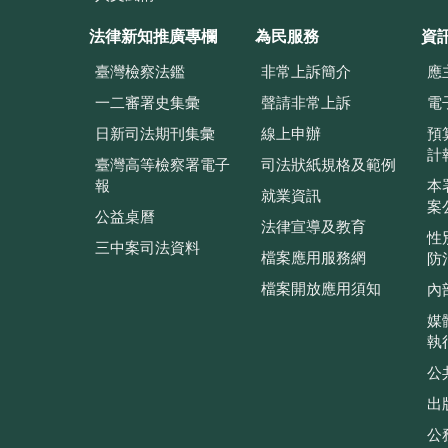
法律新知推廣專欄
為民服務
資
臺灣檢察法鑑
非常上訴簡介
應
一二審署史集彙
聲請非常上訴
電
日新司法期刊集彙
線上申辦
預
計
臺灣高等檢察署電子
司法狀紙規格及範例
報
本
就業資訊
案
公益桌曆
法律宣導及教育
性
三中案司法資料
檔案應用服務網
防
檔案開放應用須知
內
媒
執
公
出
公