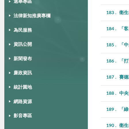
選舉專區
183
衛生
法律新知推廣專欄
184
「客
為民服務
資訊公開
185
「中
新聞發布
186
「打
廉政資訊
187
賽德
統計園地
188
中央
網路資源
189
「綠
影音專區
190
衛生