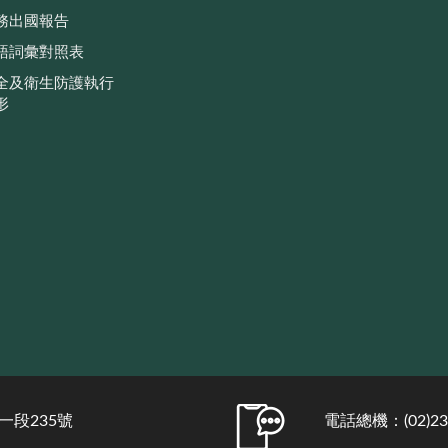
務出國報告
語詞彙對照表
全及衛生防護執行
形
一段235號
電話總機：(02)231