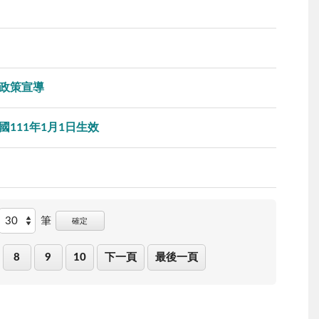
政策宣導
111年1月1日生效
筆
確定
8
9
10
下一頁
最後一頁