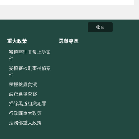
收合
重大政策
選舉專區
審慎辦理非常上訴案
件
妥慎審核刑事補償案
件
積極檢肅貪瀆
嚴密選舉查察
掃除黑道組織犯罪
行政院重大政策
法務部重大政策