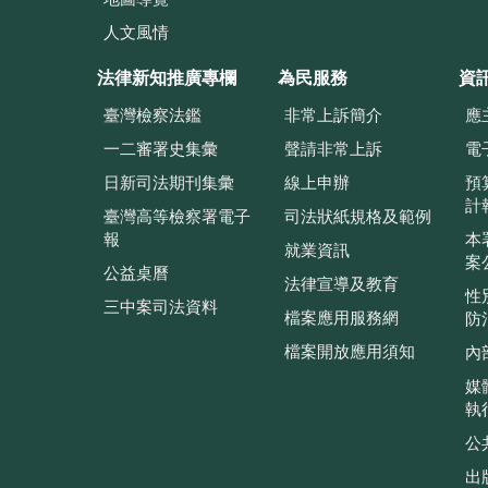
人文風情
法律新知推廣專欄
為民服務
資
臺灣檢察法鑑
非常上訴簡介
應
一二審署史集彙
聲請非常上訴
電
日新司法期刊集彙
線上申辦
預
計
臺灣高等檢察署電子
司法狀紙規格及範例
報
本
就業資訊
案
公益桌曆
法律宣導及教育
性
三中案司法資料
檔案應用服務網
防
檔案開放應用須知
內
媒
執
公
出