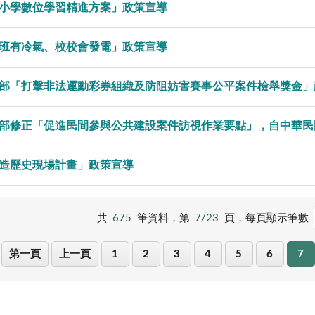
小學數位學習精進方案」政策宣導
班有冷氣、校校會發電」政策宣導
部「打擊非法運動彩券組織及防阻妨害賽事公平案件檢舉獎金」
部修正「促進民間參與公共建設案件訪視作業要點」，自中華民國
造歷史現場計畫」政策宣導
共
675
筆資料，第
7/23
頁，
每頁顯示筆數
第一頁
上一頁
1
2
3
4
5
6
7