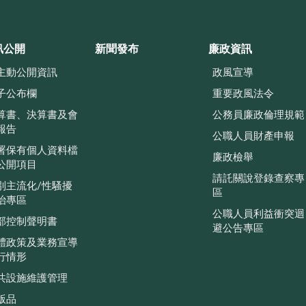
訊公開
新聞發布
廉政資訊
主動公開資訊
政風宣導
子公布欄
重要政風法令
算書、決算書及會
公務員廉政倫理規範
報告
公職人員財產申報
署保有個人資料檔
廉政檢舉
公開項目
請託關說登錄查察專
別主流化/性騷擾
區
治專區
公職人員利益衝突迴
部控制聲明書
避公告專區
體政策及業務宣導
行情形
共設施維護管理
版品