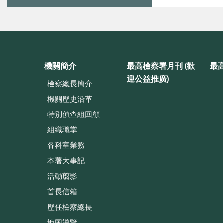
機關簡介
最高檢察署月刊 (歡
最
迎公益推廣)
檢察總長簡介
機關歷史沿革
特別偵查組回顧
組織職掌
各科室業務
本署大事記
活動翦影
首長信箱
歷任檢察總長
地圖導覽